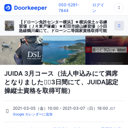
050-5291-
ログイ
7844
ン
【ドローン免許センター横浜】★横浜保土ヶ谷練
習場（ＪＲ東戸塚🚉）★町田市緑山練習場（小田
急線鶴川🚉にて、ドローン二等国家資格取得可能
96枚の写真
JUIDA 3月コース（法人申込みにて満席
となりました🙇‍♂️3日間にて、JUIDA認定
操縦士資格を取得可能）
2021-03-05（金）10:00 - 2021-03-07（日）16:00
JST
Google カレンダーに追加