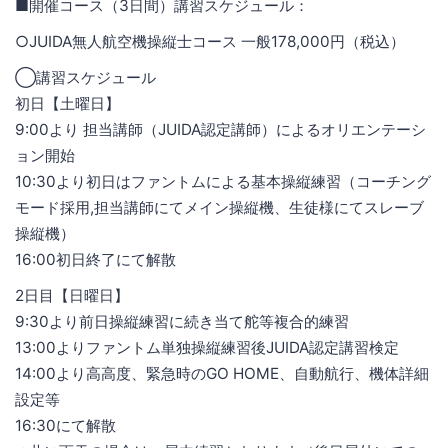
■開催コース（3日間）講習スケジュール：
○JUIDA無人航空機操縦士コース 一般178,000円（税込）
◯講習スケジュール
初日【土曜日】
‪9:00より 担当講師（JUIDA認定講師）によるオリエンテーシ
ョン開始‬
‪10:30より初日はファントムによる基本操縦練習（コーチング
モード採用,担当講師にてメイン操縦機、生徒様にてスレーブ
操縦機）‬
‪16:00初日終了にて解散‬
2日目【日曜日】
‪9:30より前日操縦練習に続き当て舵等複合的練習‬
‪13:00よりファントム単独操縦練習後JUIDA認定講習検定‬
‪14:00より高高度、緊急時のGO HOME、自動航行、機体詳細
設定等‬
‪16:30にて解散‬