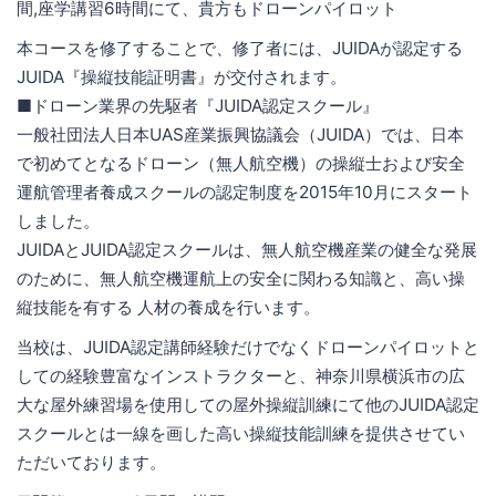
間,座学講習6時間にて、貴方もドローンパイロット
本コースを修了することで、修了者には、JUIDAが認定する
JUIDA『操縦技能証明書』が交付されます。
■ドローン業界の先駆者『JUIDA認定スクール』
一般社団法人日本UAS産業振興協議会（JUIDA）では、日本
で初めてとなるドローン（無人航空機）の操縦士および安全
運航管理者養成スクールの認定制度を2015年10月にスタート
しました。
JUIDAとJUIDA認定スクールは、無人航空機産業の健全な発展
のために、無人航空機運航上の安全に関わる知識と、高い操
縦技能を有する 人材の養成を行います。
当校は、JUIDA認定講師経験だけでなくドローンパイロットと
しての経験豊富なインストラクターと、神奈川県横浜市の広
大な屋外練習場を使用しての屋外操縦訓練にて他のJUIDA認定
スクールとは一線を画した高い操縦技能訓練を提供させてい
ただいております。