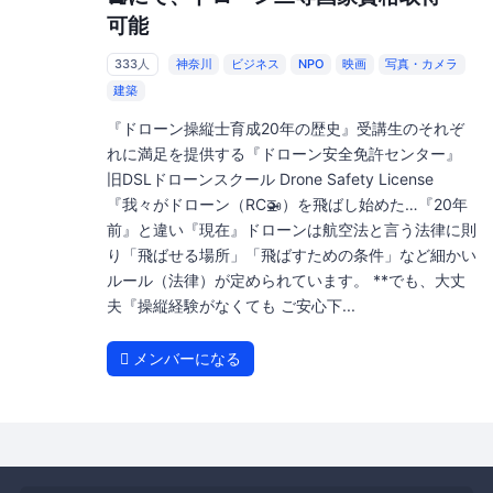
可能
333人
神奈川
ビジネス
NPO
映画
写真・カメラ
建築
『ドローン操縦士育成20年の歴史』受講生のそれぞ
れに満足を提供する『ドローン安全免許センター』
旧DSLドローンスクール Drone Safety License
『我々がドローン（RC🚁）を飛ばし始めた…『20年
前』と違い『現在』ドローンは航空法と言う法律に則
り「飛ばせる場所」「飛ばすための条件」など細かい
ルール（法律）が定められています。 **でも、大丈
夫『操縦経験がなくても ご安心下...
メンバーになる