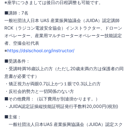
※座学につきましては後日の日程調整も可能です。
■講師：7名
一般社団法人日本 UAS 産業振興協議会（JUIDA）認定講師
RCK（ラジコン電波安全協会）インストラクター、ドローン
オペレーター、産業用マルチローターオペレーター技能認定
者、空撮会社代表
※
https://dslschool.org/instructor/
■受講条件：
・受講時満16歳以上の方（ただし20歳未満の方は保護者の同
意書が必要です）
・矯正視力が両眼0.7以上かつ１眼で0.3以上の方
・反社会的勢力と一切関係のない方
■その他費用：（以下費用が別途掛かります。）
・JUIDA認定証操縦技能証明証発行手数料20,000円(税別)
■主催：
一般社団法人日本UAS 産業振興協議会（JUIDA）認定スク