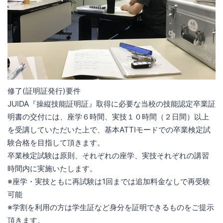
修了(証明証発行)要件
JUIDA『操縦技能証明証』取得に必要な当校の技能認定卒業証
明書の交付には、座学６時間、実技１０時間（２日間）以上
を受講していただいた上で、基本ATTIモードでの卒業検定試
験合格を目指して頂きます。
卒業検定試験は原則、それぞれの座学、実技それぞれの講習
時間内に実施いたします。
※座学・実技ともに再試験は1回までは追加料金なしで再受験
可能
※学割を利用の方は学生証など身分を証明できるものをご提示
頂きます。